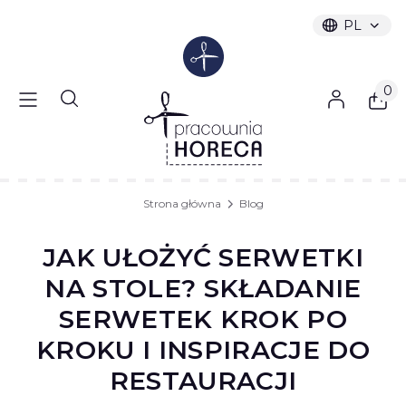
PL
Wybrany ję
polski
Produ
Otwórz wyszukiwarkę
Strona główna
Blog
JAK UŁOŻYĆ SERWETKI
NA STOLE? SKŁADANIE
SERWETEK KROK PO
KROKU I INSPIRACJE DO
RESTAURACJI