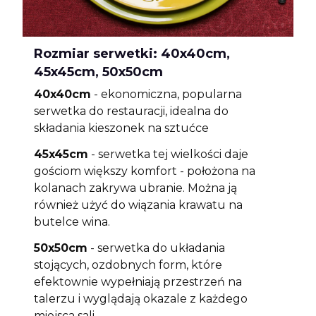
Rozmiar serwetki: 40x40cm,
45x45cm, 50x50cm
40x40cm
- ekonomiczna, popularna
serwetka do restauracji, idealna do
składania kieszonek na sztućce
45x45cm
- serwetka tej wielkości daje
gościom większy komfort - położona na
kolanach zakrywa ubranie. Można ją
również użyć do wiązania krawatu na
butelce wina.
50x50cm
- serwetka do układania
stojących, ozdobnych form, które
efektownie wypełniają przestrzeń na
talerzu i wyglądają okazale z każdego
miejsca sali.