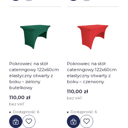
Pokrowiec na stół
Pokrowiec na stół
cateringowy 122x60cm
cateringowy 122x60cm
elastyczny otwarty z
elastyczny otwarty z
boku – zielony
boku – czerwony
butelkowy
Cena
110,00 zł
Cena
110,00 zł
bez VAT
bez VAT
Dostępność:
6
Dostępność:
6