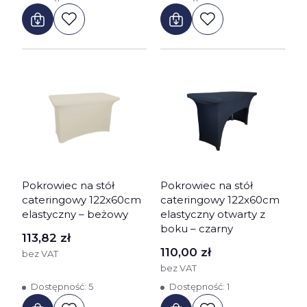
Pokrowiec na stół
Pokrowiec na stół
cateringowy 122x60cm
cateringowy 122x60cm
elastyczny – beżowy
elastyczny otwarty z
boku – czarny
Cena
113,82 zł
Cena
110,00 zł
bez VAT
bez VAT
Dostępność:
5
Dostępność:
1