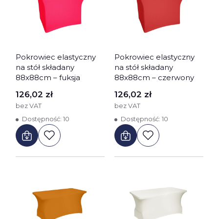
Pokrowiec elastyczny
Pokrowiec elastyczny
na stół składany
na stół składany
88x88cm – fuksja
88x88cm – czerwony
Cena
Cena
126,02 zł
126,02 zł
bez VAT
bez VAT
Dostępność:
10
Dostępność:
10