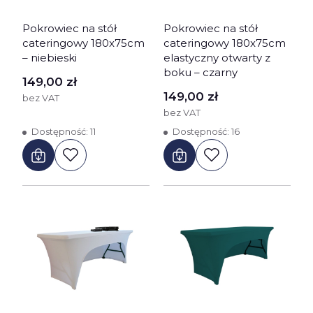
Pokrowiec na stół
Pokrowiec na stół
cateringowy 180x75cm
cateringowy 180x75cm
– niebieski
elastyczny otwarty z
boku – czarny
Cena
149,00 zł
Cena
149,00 zł
bez VAT
bez VAT
Dostępność:
11
Dostępność:
16