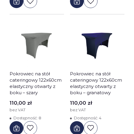
Pokrowiec na stół
Pokrowiec na stół
cateringowy 122x60cm
cateringowy 122x60cm
elastyczny otwarty z
elastyczny otwarty z
boku – szary
boku – granatowy
Cena
Cena
110,00 zł
110,00 zł
bez VAT
bez VAT
Dostępność:
8
Dostępność:
4