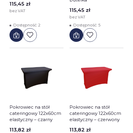
Cena
115,45 zł
Cena
115,45 zł
bez VAT
bez VAT
Dostępność:
2
Dostępność:
5
Pokrowiec na stół
Pokrowiec na stół
cateringowy 122x60cm
cateringowy 122x60cm
elastyczny – czarny
elastyczny – czerwony
Cena
Cena
113,82 zł
113,82 zł