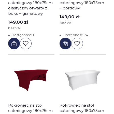
cateringowy 180x75cm
cateringowy 180x75cm
elastyczny otwarty z
– bordowy
boku – granatowy
Cena
149,00 zł
Cena
149,00 zł
bez VAT
bez VAT
Dostępność:
1
Dostępność:
24
Pokrowiec na stół
Pokrowiec na stół
cateringowy 180x75cm
cateringowy 180x75cm