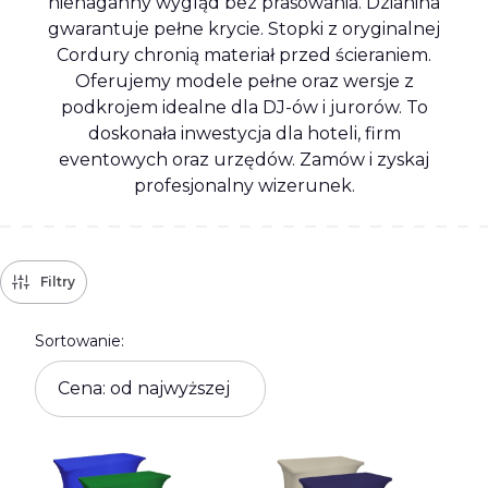
nienaganny wygląd bez prasowania. Dzianina
gwarantuje pełne krycie. Stopki z oryginalnej
Cordury chronią materiał przed ścieraniem.
Oferujemy modele pełne oraz wersje z
podkrojem idealne dla DJ-ów i jurorów. To
doskonała inwestycja dla hoteli, firm
eventowych oraz urzędów. Zamów i zyskaj
profesjonalny wizerunek.
Filtry
Lista produktów
Sortowanie:
Cena: od najwyższej