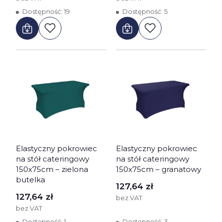
Dostępność:
19
Dostępność:
5
Elastyczny pokrowiec
Elastyczny pokrowiec
na stół cateringowy
na stół cateringowy
150x75cm – zielona
150x75cm – granatowy
butelka
Cena
127,64 zł
Cena
127,64 zł
bez VAT
bez VAT
Dostępność:
1
Dostępność:
3