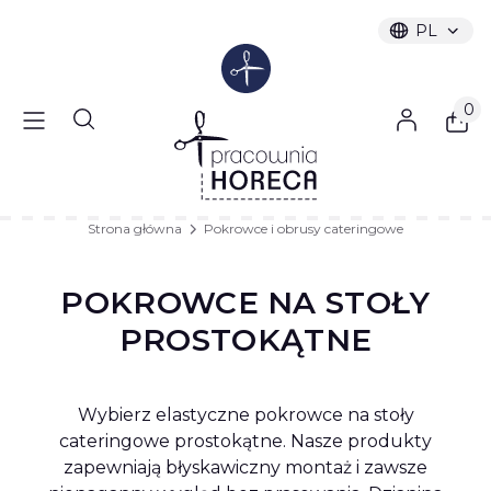
PL
Wybrany ję
polski
Produ
Otwórz wyszukiwarkę
Strona główna
Pokrowce i obrusy cateringowe
POKROWCE NA STOŁY
PROSTOKĄTNE
Wybierz elastyczne pokrowce na stoły
cateringowe prostokątne. Nasze produkty
zapewniają błyskawiczny montaż i zawsze