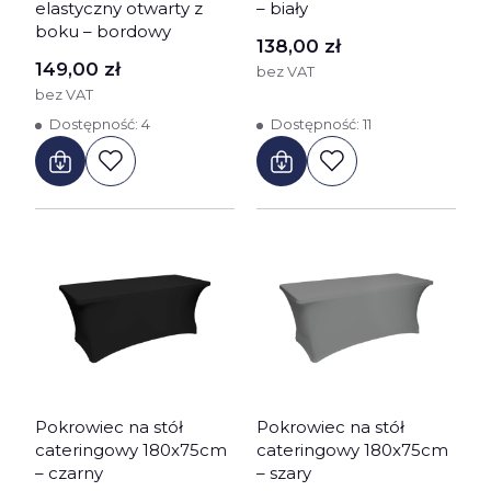
elastyczny otwarty z
– biały
boku – bordowy
Cena
138,00 zł
Cena
149,00 zł
bez VAT
bez VAT
Dostępność:
4
Dostępność:
11
Pokrowiec na stół
Pokrowiec na stół
cateringowy 180x75cm
cateringowy 180x75cm
– czarny
– szary