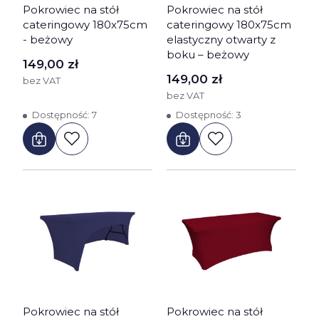
Pokrowiec na stół
Pokrowiec na stół
cateringowy 180x75cm
cateringowy 180x75cm
- beżowy
elastyczny otwarty z
boku – beżowy
Cena
149,00 zł
Cena
149,00 zł
bez VAT
bez VAT
Dostępność:
7
Dostępność:
3
Pokrowiec na stół
Pokrowiec na stół