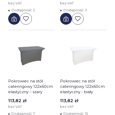
bez VAT
bez VAT
Dostępność:
2
Dostępność:
3
Pokrowiec na stół
Pokrowiec na stół
cateringowy 122x60cm
cateringowy 122x60cm
elastyczny – szary
elastyczny - biały
Cena
Cena
113,82 zł
113,82 zł
bez VAT
bez VAT
Dostępność:
7
Dostępność:
15