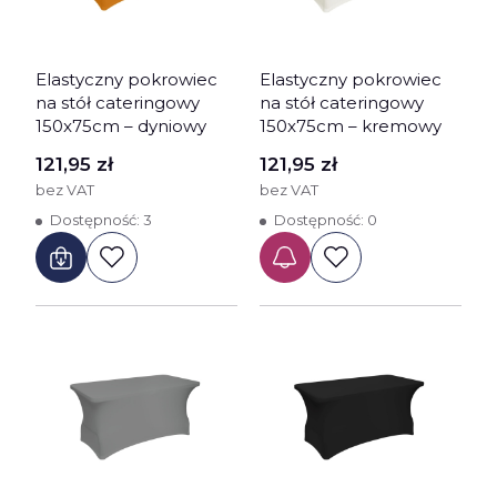
Elastyczny pokrowiec
Elastyczny pokrowiec
na stół cateringowy
na stół cateringowy
150x75cm – dyniowy
150x75cm – kremowy
Cena
Cena
121,95 zł
121,95 zł
bez VAT
bez VAT
Dostępność:
3
Dostępność:
0