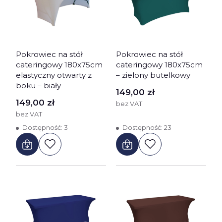
Pokrowiec na stół
Pokrowiec na stół
cateringowy 180x75cm
cateringowy 180x75cm
elastyczny otwarty z
– zielony butelkowy
boku – biały
Cena
149,00 zł
Cena
149,00 zł
bez VAT
bez VAT
Dostępność:
3
Dostępność:
23