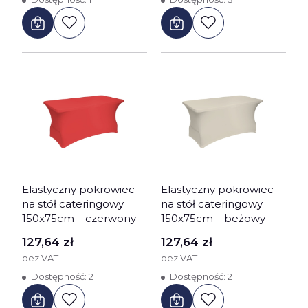
Elastyczny pokrowiec
Elastyczny pokrowiec
na stół cateringowy
na stół cateringowy
150x75cm – czerwony
150x75cm – beżowy
Cena
Cena
127,64 zł
127,64 zł
bez VAT
bez VAT
Dostępność:
2
Dostępność:
2