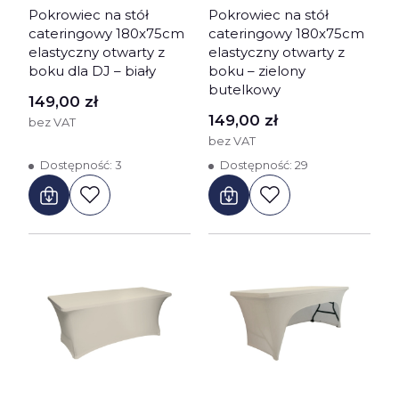
Pokrowiec na stół
Pokrowiec na stół
cateringowy 180x75cm
cateringowy 180x75cm
elastyczny otwarty z
elastyczny otwarty z
boku dla DJ – biały
boku – zielony
butelkowy
Cena
149,00 zł
Cena
149,00 zł
bez VAT
bez VAT
Dostępność:
3
Dostępność:
29