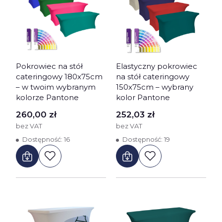
Pokrowiec na stół
Elastyczny pokrowiec
cateringowy 180x75cm
na stół cateringowy
– w twoim wybranym
150x75cm – wybrany
kolorze Pantone
kolor Pantone
Cena
Cena
260,00 zł
252,03 zł
bez VAT
bez VAT
Dostępność:
16
Dostępność:
19