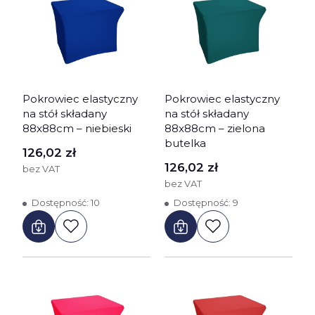
Pokrowiec elastyczny
Pokrowiec elastyczny
na stół składany
na stół składany
88x88cm – niebieski
88x88cm – zielona
butelka
Cena
126,02 zł
Cena
126,02 zł
bez VAT
bez VAT
Dostępność:
10
Dostępność:
9