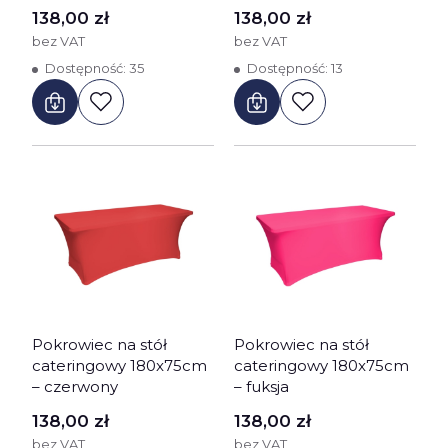
Cena
Cena
138,00 zł
138,00 zł
bez VAT
bez VAT
Dostępność:
35
Dostępność:
13
Pokrowiec na stół
Pokrowiec na stół
cateringowy 180x75cm
cateringowy 180x75cm
– czerwony
– fuksja
Cena
Cena
138,00 zł
138,00 zł
bez VAT
bez VAT