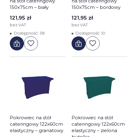
na stół cateringowy
na stół cateringowy
150x75cm – biały
150x75cm – bordowy
Cena
Cena
121,95 zł
121,95 zł
bez VAT
bez VAT
Dostępność:
38
Dostępność:
10
Pokrowiec na stół
Pokrowiec na stół
cateringowy 122x60cm
cateringowy 122x60cm
elastyczny – granatowy
elastyczny – zielona
butelka