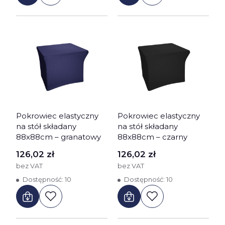
Pokrowiec elastyczny
Pokrowiec elastyczny
na stół składany
na stół składany
88x88cm – granatowy
88x88cm – czarny
Cena
Cena
126,02 zł
126,02 zł
bez VAT
bez VAT
Dostępność:
10
Dostępność:
10