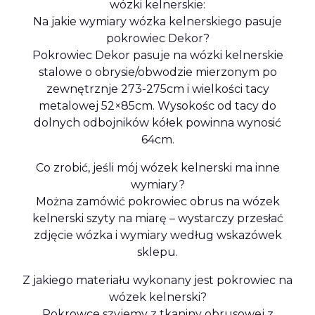
wózki kelnerskie:
Na jakie wymiary wózka kelnerskiego pasuje
pokrowiec Dekor?
Pokrowiec Dekor pasuje na wózki kelnerskie
stalowe o obrysie/obwodzie mierzonym po
zewnętrznje 273-275cm i wielkości tacy
metalowej 52×85cm. Wysokośc od tacy do
dolnych odbojników kółek powinna wynosić
64cm.
Co zrobić, jeśli mój wózek kelnerski ma inne
wymiary?
Można zamówić pokrowiec obrus na wózek
kelnerski szyty na miarę – wystarczy przesłać
zdjęcie wózka i wymiary według wskazówek
sklepu.
Z jakiego materiału wykonany jest pokrowiec na
wózek kelnerski?
Pokrowce szyjemy z tkaniny obrusowej z