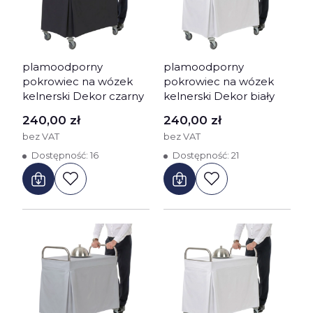
plamoodporny
plamoodporny
pokrowiec na wózek
pokrowiec na wózek
kelnerski Dekor czarny
kelnerski Dekor biały
Cena
Cena
240,00 zł
240,00 zł
bez VAT
bez VAT
Dostępność:
16
Dostępność:
21