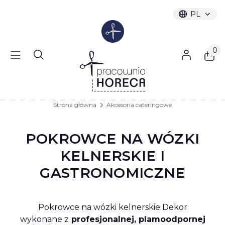
PL
Wybrany ję
polski
Produ
Otwórz wyszukiwarkę
Strona główna
Akcesoria cateringowe
POKROWCE NA WÓZKI
KELNERSKIE I
GASTRONOMICZNE
Pokrowce na wózki kelnerskie Dekor
wykonane z
profesjonalnej, plamoodpornej