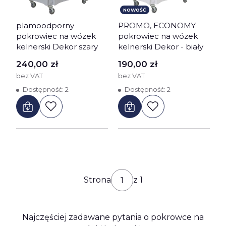
NOWOŚĆ
plamoodporny
PROMO, ECONOMY
pokrowiec na wózek
pokrowiec na wózek
kelnerski Dekor szary
kelnerski Dekor - biały
Cena
Cena
240,00 zł
190,00 zł
bez VAT
bez VAT
Dostępność:
2
Dostępność:
2
Strona
z 1
Najczęściej zadawane pytania o pokrowce na