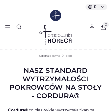
PL
Wybrany ję
polski
Produ
Otwórz wyszukiwarkę
Strona główna
Blog
NASZ STANDARD
WYTRZYMAŁOŚCI
POKROWCÓW NA STOŁY
- CORDURA®
Cordura®
to niezwykle wytrzymała tkanina,