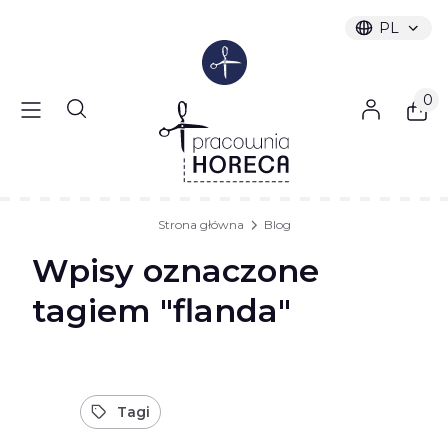
PL
Wybrany ję
polski
Produ
Otwórz wyszukiwarkę
Strona główna
Blog
Wpisy oznaczone
tagiem "flanda"
Tagi