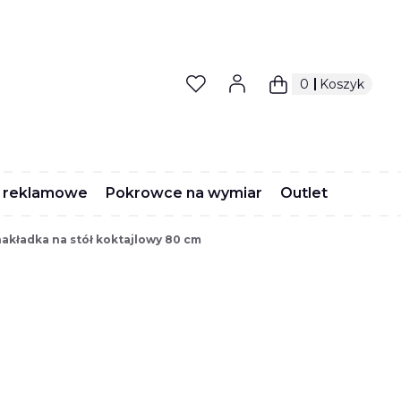
Produkty w koszyk
Koszyk
 reklamowe
Pokrowce na wymiar
Outlet
nakładka na stół koktajlowy 80 cm