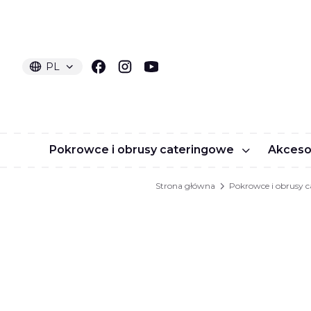
PL
Wybrany język:
polski
Pokrowce i obrusy cateringowe
Akceso
Strona główna
Pokrowce i obrusy 