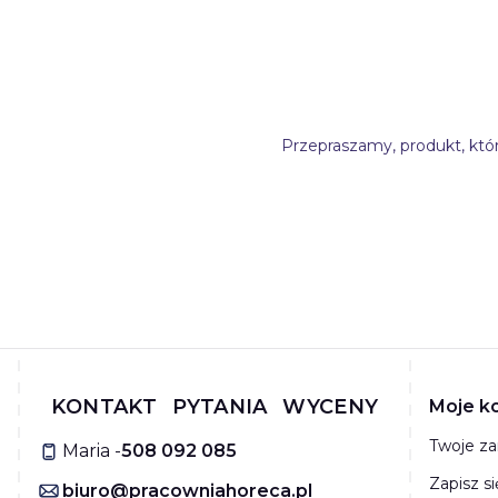
Przepraszamy, produkt, któr
Linki
KONTAKT
PYTANIA
WYCENY
Moje k
Twoje z
Maria -
508 092 085
Zapisz s
biuro@pracowniahoreca.pl