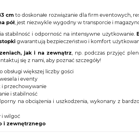
183 cm
to doskonałe rozwiązanie dla firm eventowych, rest
a pół
, jest niezwykle wygodny w transporcie i magazyn
ia stabilność i odporność na intensywne użytkowanie.
stopki
gwarantują bezpieczeństwo i komfort użytkowan
eniach, jak i na zewnątrz
, np. podczas przyjęć pl
ntaktuj się z nami, aby poznać szczegóły!
o obsługi większej liczby gości
wesela i eventy
rt i przechowywanie
nie i stabilność
porny na obciążenia i uszkodzenia, wykonany z bardzo 
i wilgoć
 i zewnętrznego