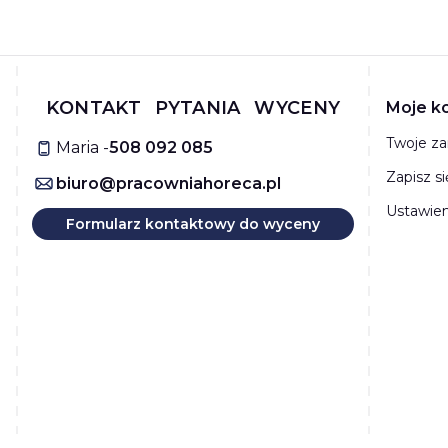
Linki
KONTAKT
PYTANIA
WYCENY
Moje k
Twoje z
Maria -
508 092 085
Zapisz s
biuro@pracowniahoreca.pl
Ustawien
Formularz kontaktowy do wyceny