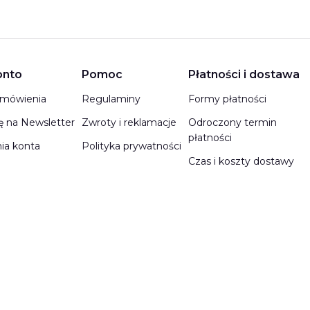
 w stopce
onto
Pomoc
Płatności i dostawa
amówienia
Regulaminy
Formy płatności
ię na Newsletter
Zwroty i reklamacje
Odroczony termin
płatności
ia konta
Polityka prywatności
Czas i koszty dostawy