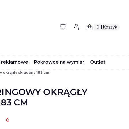
Produkty w koszyk
Koszyk
 reklamowe
Pokrowce na wymiar
Outlet
y okrągły składany 183 cm
RINGOWY OKRĄGŁY
183 CM
0