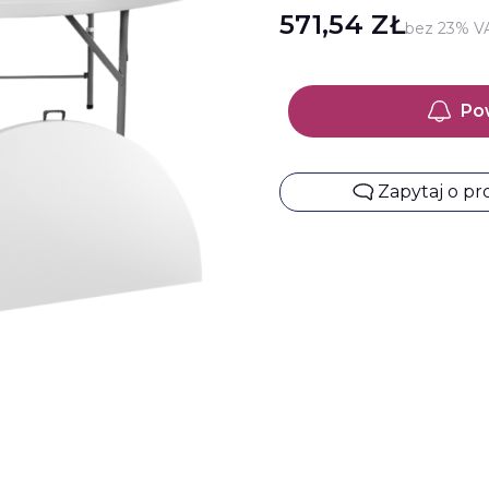
Cena
571,54 ZŁ
bez 23% V
Po
Zapytaj o p