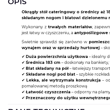
OPIS
O
krągły stół cateringowy o średnicy aż 
składanym nogom i blatowi dzielonemu n
Wykonany z
trwałych materiałów
, zapewn
jest łatwy w czyszczeniu, a
antypoślizgowe 
Świetnie sprawdzi się zarówno w
pomieszcz
wynajem oraz w sprzedaży hurtowej
– sko
✔
Duża powierzchnia użytkowa
– idealny d
✔
Średnica 183 cm
– doskonały na bankiety, 
✔
Blat składany na pół
– łatwiejszy transpo
✔
Składane nogi pod blat
– szybkie rozkłada
✔
Lekka, ale wytrzymała konstrukcja
– od
pomalowanej metodą proszkową
✔
Łatwość czyszczenia
– odporny na plamy 
✔
Przeznaczony do użytku wewnętrznego