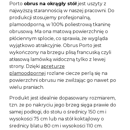
Porto
obrus na okrągły stół
jest uszyty z
najwyższą starannością w naszej pracowni. Do
produkcji stosujemy profesjonalną,
plamoodporną, w 100% poliestrową tkaninę
obrusową. Ma ona matową powierzchnię o
płóciennym splocie, co sprawia, że wygląda
wyjątkowo atrakcyjnie. Obrus Porto jest
wykończony na brzegu plisą francuską czyli
atłasową lamówką widoczną tylko z lewej
strony. Dzięki
apreturze
plamoodpornej
rozlane ciecze perlą się na
powierzchni obrusu nie zwilżając go nawet po
wielu praniach.
Produkt jest idealnie dopasowany rozmiarem,
tzn. że po nakryciu jego brzeg sięga prawie do
samej podłogi, do stołu o średnicy 150 cm i
wysokości 75 cm lub na stół koktajlowy o
średnicy blatu 80 cm i wysokości 110 cm.