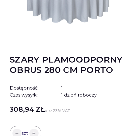
SZARY PLAMOODPORNY
OBRUS 280 CM PORTO
Dostępność:
1
Czas wysyłki:
1 dzień roboczy
Cena
308,94 ZŁ
bez 23% VAT
szt