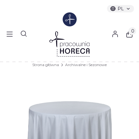
PL
Wybrany ję
polski
Produ
Otwórz wyszukiwarkę
Strona główna
Archiwalne i Sezonowe